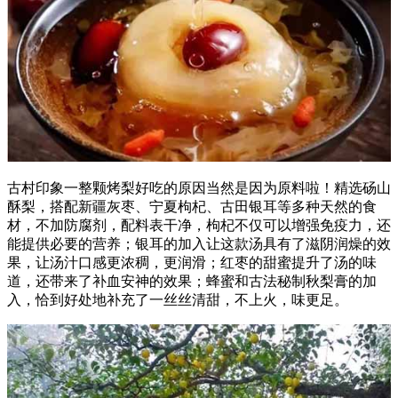
古村印象一整颗烤梨好吃的原因当然是因为原料啦！精选砀山
酥梨，搭配新疆灰枣、宁夏枸杞、古田银耳等多种天然的食
材，不加防腐剂，配料表干净，枸杞不仅可以增强免疫力，还
能提供必要的营养；银耳的加入让这款汤具有了滋阴润燥的效
果，让汤汁口感更浓稠，更润滑；红枣的甜蜜提升了汤的味
道，还带来了补血安神的效果；蜂蜜和古法秘制秋梨膏的加
入，恰到好处地补充了一丝丝清甜，不上火，味更足。