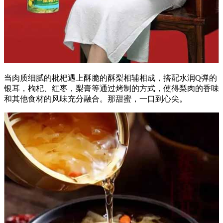
当肉质细腻的枇杷遇上酥脆的酥梨相辅相成，搭配水润Q弹的
银耳，枸杞、红枣，‌梨膏等通过烤制的方式，‌使得梨肉的香味
和其他食材的风味充分融合。那甜蜜，一口到心尖。