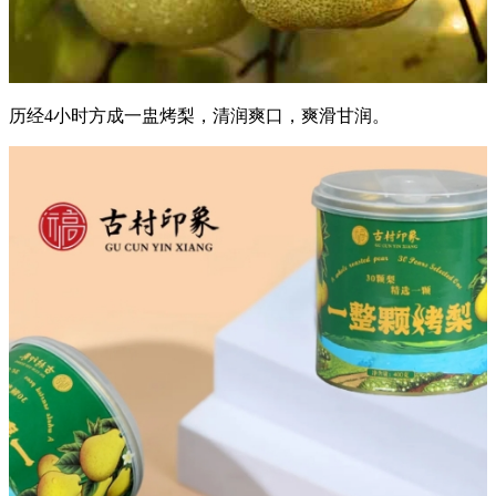
历经4小时方成一盅烤梨，清润爽口，爽滑甘润。