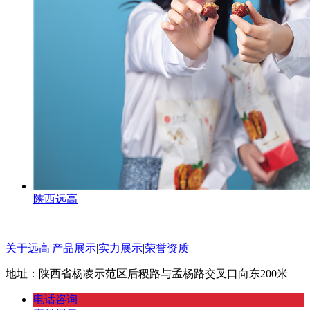
陕西远高
关于远高
|
产品展示
|
实力展示
|
荣誉资质
地址：陕西省杨凌示范区后稷路与孟杨路交叉口向东200米
电话咨询