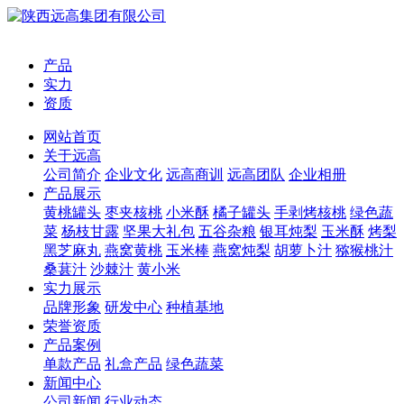
产品
实力
资质
网站首页
关于远高
公司简介
企业文化
远高商训
远高团队
企业相册
产品展示
黄桃罐头
枣夹核桃
小米酥
橘子罐头
手剥烤核桃
绿色蔬
菜
杨枝甘露
坚果大礼包
五谷杂粮
银耳炖梨
玉米酥
烤梨
黑芝麻丸
燕窝黄桃
玉米棒
燕窝炖梨
胡萝卜汁
猕猴桃汁
桑葚汁
沙棘汁
黄小米
实力展示
品牌形象
研发中心
种植基地
荣誉资质
产品案例
单款产品
礼盒产品
绿色蔬菜
新闻中心
公司新闻
行业动态