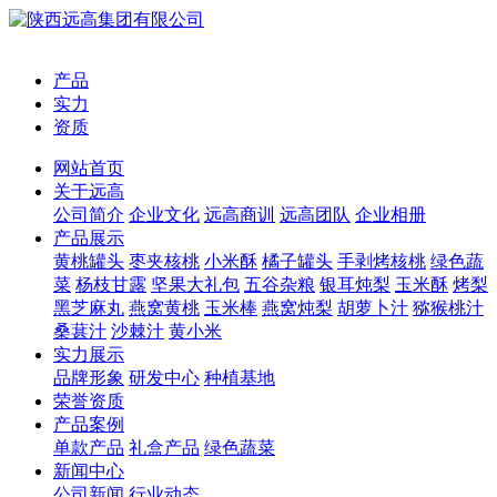
产品
实力
资质
网站首页
关于远高
公司简介
企业文化
远高商训
远高团队
企业相册
产品展示
黄桃罐头
枣夹核桃
小米酥
橘子罐头
手剥烤核桃
绿色蔬
菜
杨枝甘露
坚果大礼包
五谷杂粮
银耳炖梨
玉米酥
烤梨
黑芝麻丸
燕窝黄桃
玉米棒
燕窝炖梨
胡萝卜汁
猕猴桃汁
桑葚汁
沙棘汁
黄小米
实力展示
品牌形象
研发中心
种植基地
荣誉资质
产品案例
单款产品
礼盒产品
绿色蔬菜
新闻中心
公司新闻
行业动态