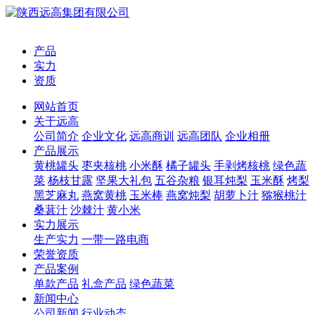
产品
实力
资质
网站首页
关于远高
公司简介
企业文化
远高商训
远高团队
企业相册
产品展示
黄桃罐头
枣夹核桃
小米酥
橘子罐头
手剥烤核桃
绿色蔬
菜
杨枝甘露
坚果大礼包
五谷杂粮
银耳炖梨
玉米酥
烤梨
黑芝麻丸
燕窝黄桃
玉米棒
燕窝炖梨
胡萝卜汁
猕猴桃汁
桑葚汁
沙棘汁
黄小米
实力展示
生产实力
一带一路电商
荣誉资质
产品案例
单款产品
礼盒产品
绿色蔬菜
新闻中心
公司新闻
行业动态