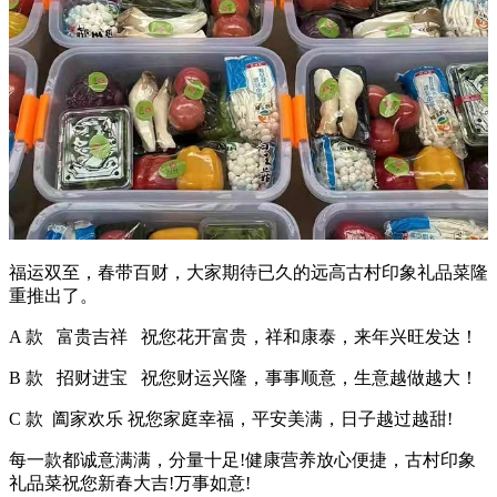
福运双至，春带百财，大家期待已久的远高古村印象礼品菜隆
重推出了。
A 款 富贵吉祥 祝您花开富贵，祥和康泰，来年兴旺发达！
B 款 招财进宝 祝您财运兴隆，事事顺意，生意越做越大！
C 款 阖家欢乐 祝您家庭幸福，平安美满，日子越过越甜!
每一款都诚意满满，分量十足!健康营养放心便捷，古村印象
礼品菜祝您新春大吉!万事如意!