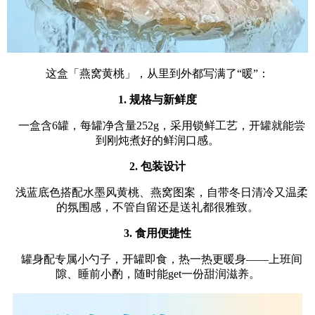
这盒「燕窝黄桃」，从里到外都写满了“暖”：
1. 规格与新鲜度
一盒含6罐，每罐净含量252g，采用锁鲜工艺，开罐就能尝
到刚炖煮好的鲜润口感。
2. 包装设计
浅蓝底色搭配水墨风黄桃、燕窝图案，自带冬日清冷又温柔
的氛围感，不管自留还是送礼都很雅致。
3. 食用便捷性
罐身配专属小勺子，开罐即食，热一热更暖身——上班间
隙、睡前小酌，随时能get一份甜润滋养。