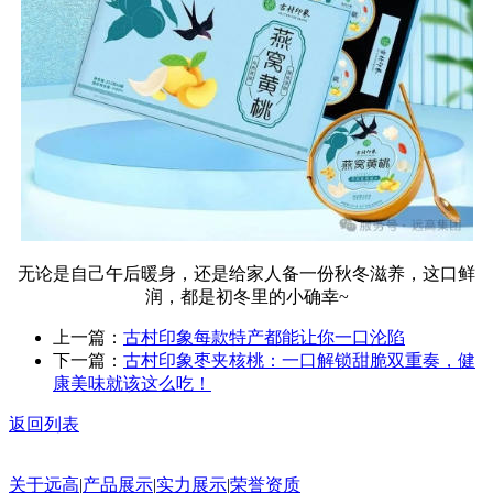
无论是自己午后暖身，还是给家人备一份秋冬滋养，这口鲜
润，都是初冬里的小确幸~
上一篇：
古村印象每款特产都能让你一口沦陷
下一篇：
古村印象枣夹核桃：一口解锁甜脆双重奏，健
康美味就该这么吃！
返回列表
关于远高
|
产品展示
|
实力展示
|
荣誉资质