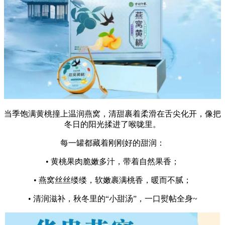
当季饱满黄桃撞上温润燕窝，清甜裹着柔滑在舌尖化开，像把
冬日的阳光揉进了喉咙里。
每一罐都藏着刚刚好的甜润：
• 黄桃果肉脆嫩多汁，带着自然果香；
• 燕窝丝丝缕缕，软嫩裹满桃香，暖而不腻；
• 清润滋补，秋冬里的“小甜汤”，一口熨帖全身~