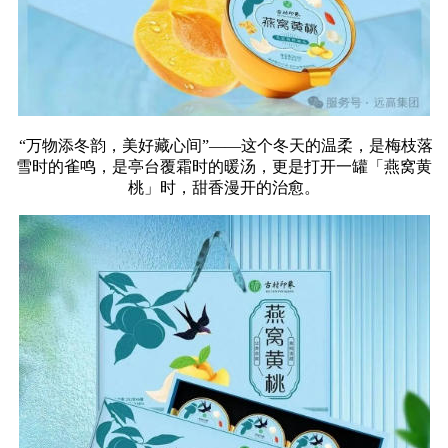
“万物添冬韵，美好藏心间”——这个冬天的温柔，是梅枝落
雪时的雀鸣，是亭台覆霜时的暖汤，更是打开一罐「燕窝黄
桃」时，甜香漫开的治愈。