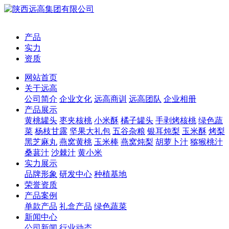
产品
实力
资质
网站首页
关于远高
公司简介
企业文化
远高商训
远高团队
企业相册
产品展示
黄桃罐头
枣夹核桃
小米酥
橘子罐头
手剥烤核桃
绿色蔬
菜
杨枝甘露
坚果大礼包
五谷杂粮
银耳炖梨
玉米酥
烤梨
黑芝麻丸
燕窝黄桃
玉米棒
燕窝炖梨
胡萝卜汁
猕猴桃汁
桑葚汁
沙棘汁
黄小米
实力展示
品牌形象
研发中心
种植基地
荣誉资质
产品案例
单款产品
礼盒产品
绿色蔬菜
新闻中心
公司新闻
行业动态