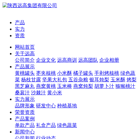
产品
实力
资质
网站首页
关于远高
公司简介
企业文化
远高商训
远高团队
企业相册
产品展示
黄桃罐头
枣夹核桃
小米酥
橘子罐头
手剥烤核桃
绿色蔬
菜
杨枝甘露
坚果大礼包
五谷杂粮
银耳炖梨
玉米酥
烤梨
黑芝麻丸
燕窝黄桃
玉米棒
燕窝炖梨
胡萝卜汁
猕猴桃汁
桑葚汁
沙棘汁
黄小米
实力展示
品牌形象
研发中心
种植基地
荣誉资质
产品案例
单款产品
礼盒产品
绿色蔬菜
新闻中心
公司新闻
行业动态